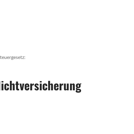
teuergesetz:
icht­versicherung