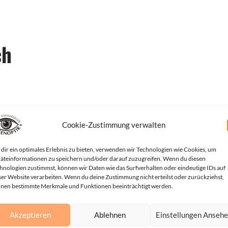
ch
Cookie-Zustimmung verwalten
dir ein optimales Erlebnis zu bieten, verwenden wir Technologien wie Cookies, um
Streitbeilegung (OS) bereit:
https://ec.europa.eu/consumers/odr/
.
äteinformationen zu speichern und/oder darauf zuzugreifen. Wenn du diesen
hnologien zustimmst, können wir Daten wie das Surfverhalten oder eindeutige IDs auf
ser Website verarbeiten. Wenn du deine Zustimmung nicht erteilst oder zurückziehst,
nen bestimmte Merkmale und Funktionen beeinträchtigt werden.
ng/Universal­schlichtungs­ste
Akzeptieren
Ablehnen
Einstellungen Anseh
erfahren vor einer Verbraucherschlichtungsstelle teilzunehmen.